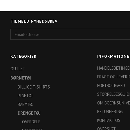
TILMELD NYHEDSBREV
Email-
adresse
KATEGORIER
INFORMATIONE
HANDELSBETINGE
OUTLET
FRAGT OG LEVERI
BØRNETØJ
FORTROLIGHED
BILLIGE T-SHIRTS
STØRRELSESGUID
PIGETØJ
OM BOERNSUNIVE
BABYTØJ
RETURNERING
DRENGETØJ
KONTAKT OS
OVERDELE
OVERSIGT