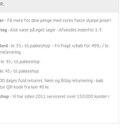
R:
er
- Få mere for dine penge med vores faste skarpe priser!
ring
- Alle varer på eget lager - Afsendes indenfor 1-3
Nord
- kr. 35,- til pakkeshop - Fri fragt v/køb for 499,- / kr.
mmelevering.
 kr. 45,- til pakkeshop
kr. 45,- til pakkeshop
00 dages fuld returret. Nem og Billig returnering - køb
ur QR-kode fra kun 40 kr.
shop
- Vi har siden 2011 serviceret over 150.000 kunder i