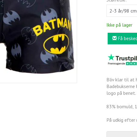
Ikke på lager
Få beske
Bliv klar til a
Badebukserne h
logo på benet.
83% bomuld, 1
På udkig efter