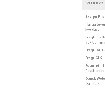
VI TILBYDE
Skarpe Pris
Hurtig leve
hverdage.
Fragt
Post
55,- til hje
Fragt DAO
-
Fragt GLS
- 
Returret
- 1
PostNord ret
Dansk Web
Danmark.