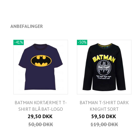
ANBEFALINGER
-41%
-50%
BATMAN KORTÆRMET T-
BATMAN T-SHIRT DARK
SHIRT BLÅ BAT-LOGO
KNIGHT SORT
29,50 DKK
59,50 DKK
50,00 DKK
119,00 DKK