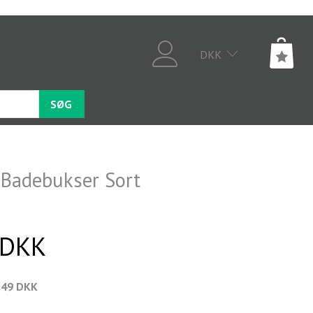
DKK
SØG
Badebukser Sort
 DKK
,49 DKK