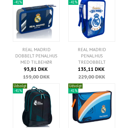
-41%
-41%
REAL MADRID
REAL MADRID
DOBBELT PENALHUS
PENALHUS
MED TILBEHØR
TREDOBBELT
93,81 DKK
135,11 DKK
159,00 DKK
229,00 DKK
Udsolgt
Udsolgt
-41%
-41%