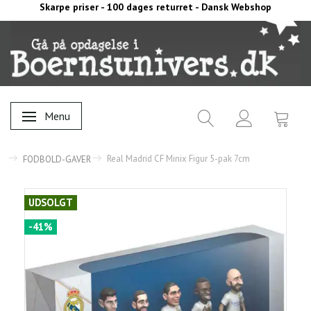
Skarpe priser - 100 dages returret - Dansk Webshop
Menu
Skifte navigation
Real Madrid CF Minix Figur 5-pak 7cm
FODBOLD-GAVER
UDSOLGT
-41%