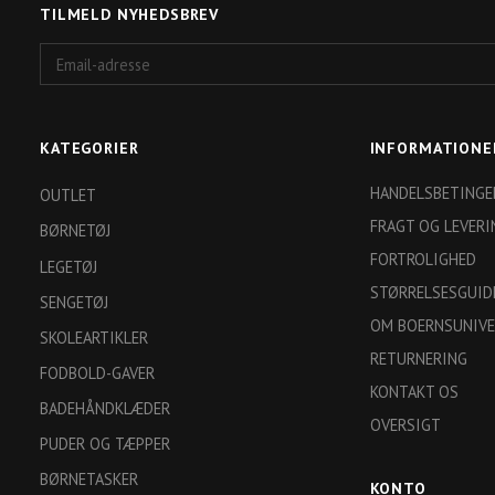
TILMELD NYHEDSBREV
Email-
adresse
KATEGORIER
INFORMATIONE
HANDELSBETINGE
OUTLET
FRAGT OG LEVERI
BØRNETØJ
FORTROLIGHED
LEGETØJ
STØRRELSESGUID
SENGETØJ
OM BOERNSUNIVE
SKOLEARTIKLER
RETURNERING
FODBOLD-GAVER
KONTAKT OS
BADEHÅNDKLÆDER
OVERSIGT
PUDER OG TÆPPER
BØRNETASKER
KONTO