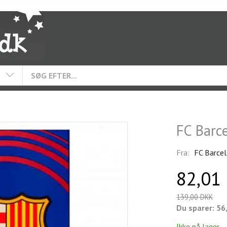
FC Barc
Fra:
FC Barce
82,01
139,00 DKK
Du sparer:
56
Ikke på lager