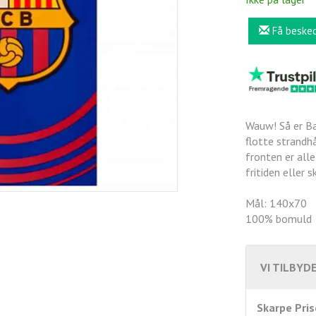
Få beske
Wauw! Så er Ba
flotte strandh
fronten er alle
fritiden eller 
Mål: 140x70
100% bomuld
VI TILBYDE
Skarpe Pris