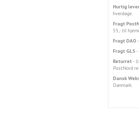
Hurtig leve
hverdage.
Fragt
Post
55,- til hje
Fragt DAO
-
Fragt GLS
- 
Returret
- 1
PostNord ret
Dansk Web
Danmark.