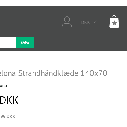
DKK
SØG
elona Strandhåndklæde 140x70
lona
 DKK
,99 DKK