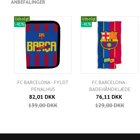
ANBEFALINGER
Udsolgt
Udsolgt
-41%
-41%
FC BARCELONA - FYLDT
FC BARCELONA -
PENALHUS
BADEHÅNDKLÆDE
82,01 DKK
76,11 DKK
139,00 DKK
129,00 DKK