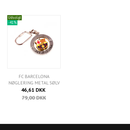
Udsolgt
-41%
FC BARCELONA
NØGLERING METAL SØLV
46,61 DKK
79,00 DKK