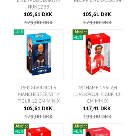
LIVERPOOL DARWIN
KLOPP LIVERPOOL 54
NUNEZ 53
105,61 DKK
105,61 DKK
179,00 DKK
179,00 DKK
-41%
Udsolgt
-41%
PEP GUARDIOLA
MOHAMED SALAH
MANCHESTER CITY
LIVERPOOL FIGUR 12
FIGUR 12 CM MINIX
CM MINIX
105,61 DKK
117,41 DKK
179,00 DKK
199,00 DKK
Udsolgt
Udsolgt
-41%
-41%