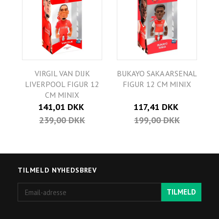
VIRGIL VAN DIJK
BUKAYO SAKA ARSENAL
LIVERPOOL FIGUR 12
FIGUR 12 CM MINIX
CM MINIX
141,01 DKK
117,41 DKK
239,00 DKK
199,00 DKK
TILMELD NYHEDSBREV
Email-
TILMELD
adresse