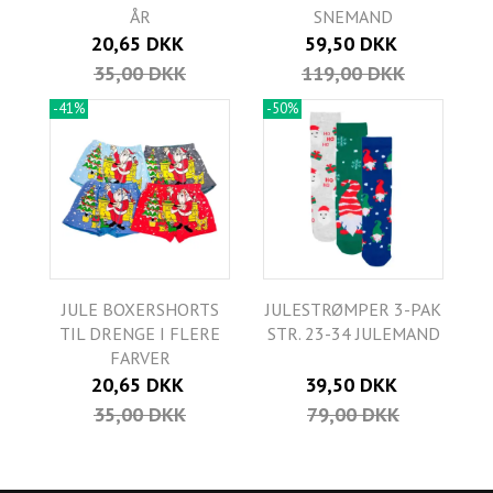
ÅR
SNEMAND
20,65 DKK
59,50 DKK
35,00 DKK
119,00 DKK
-41%
-50%
JULE BOXERSHORTS
JULESTRØMPER 3-PAK
TIL DRENGE I FLERE
STR. 23-34 JULEMAND
FARVER
20,65 DKK
39,50 DKK
35,00 DKK
79,00 DKK