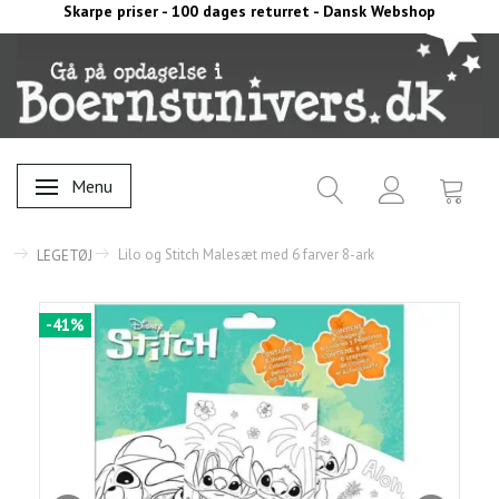
Skarpe priser - 100 dages returret - Dansk Webshop
Menu
Skifte navigation
Lilo og Stitch Malesæt med 6 farver 8-ark
LEGETØJ
-41%