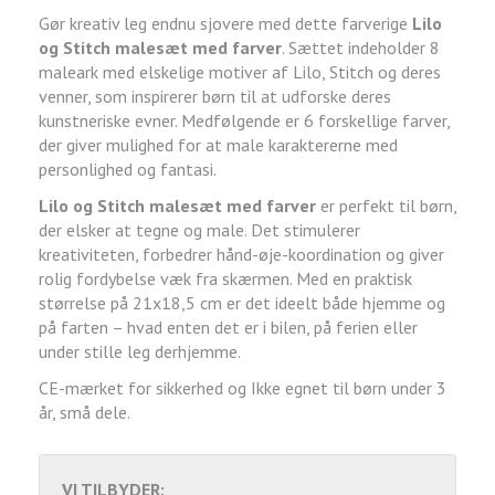
Gør kreativ leg endnu sjovere med dette farverige
Lilo
og Stitch malesæt med farver
. Sættet indeholder 8
maleark med elskelige motiver af Lilo, Stitch og deres
venner, som inspirerer børn til at udforske deres
kunstneriske evner. Medfølgende er 6 forskellige farver,
der giver mulighed for at male karaktererne med
personlighed og fantasi.
Lilo og Stitch malesæt med farver
er perfekt til børn,
der elsker at tegne og male. Det stimulerer
kreativiteten, forbedrer hånd-øje-koordination og giver
rolig fordybelse væk fra skærmen. Med en praktisk
størrelse på 21x18,5 cm er det ideelt både hjemme og
på farten – hvad enten det er i bilen, på ferien eller
under stille leg derhjemme.
CE-mærket for sikkerhed og Ikke egnet til børn under 3
år, små dele.
VI TILBYDER: