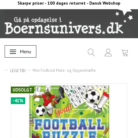
Skarpe priser - 100 dages returret - Dansk Webshop
Menu
Skifte navigation
Mini Fodbold Male- og Opgavehæfte
LEGETØJ
UDSOLGT
-41%