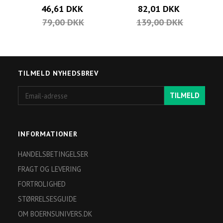
46,61 DKK
82,01 DKK
79,00 DKK
139,00 DKK
TILMELD NYHEDSBREV
Email-
TILMELD
adresse
INFORMATIONER
HANDELSBETINGELSER
FRAGT OG LEVERING
FORTROLIGHED
STØRRELSESGUIDE
OM BOERNSUNIVERS.DK