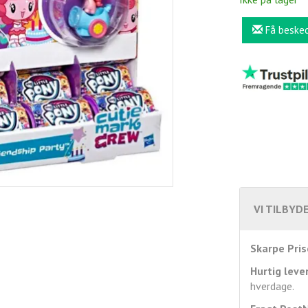
Få beske
VI TILBYDE
Skarpe Pris
Hurtig leve
hverdage.