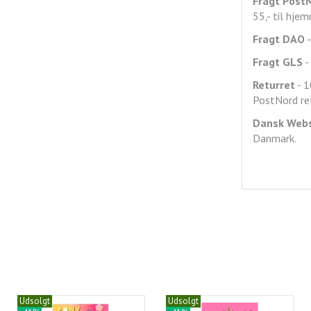
Fragt
Post
55,- til hje
Fragt DAO
-
Fragt GLS
- 
Returret
- 1
PostNord ret
Dansk Web
Danmark.
Udsolgt
Udsolgt