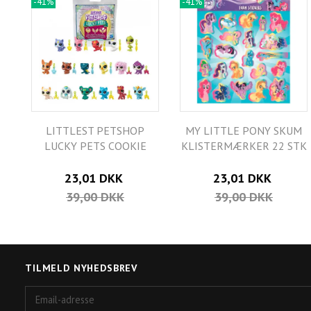
-41%
-41%
LITTLEST PETSHOP
MY LITTLE PONY SKUM
LUCKY PETS COOKIE
KLISTERMÆRKER 22 STK
23,01 DKK
23,01 DKK
39,00 DKK
39,00 DKK
TILMELD NYHEDSBREV
Email-
adresse