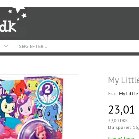
My Littl
Fra:
My Little
23,01
39,00 DKK
Du sparer:
15
Ikke på lager