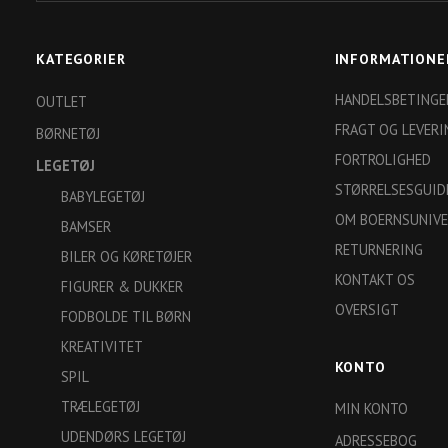
KATEGORIER
INFORMATIONE
HANDELSBETINGE
OUTLET
FRAGT OG LEVERI
BØRNETØJ
FORTROLIGHED
LEGETØJ
STØRRELSESGUID
BABYLEGETØJ
OM BOERNSUNIVE
BAMSER
RETURNERING
BILER OG KØRETØJER
KONTAKT OS
FIGURER & DUKKER
OVERSIGT
FODBOLDE TIL BØRN
KREATIVITET
KONTO
SPIL
TRÆLEGETØJ
MIN KONTO
UDENDØRS LEGETØJ
ADRESSEBOG