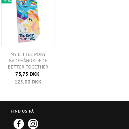
-41%
MY LITTLE PONY
BADEHÅNDKLÆDE
BETTER TOGETHER
73,75 DKK
125,00 DKK
FIND OS PÅ