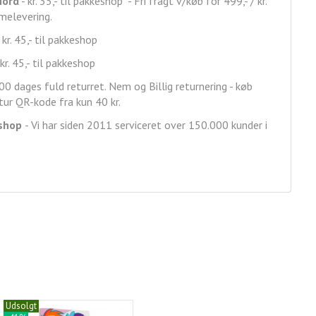
Nord
- kr. 35,- til pakkeshop - Fri fragt v/køb for 499,- / kr.
mmelevering.
 kr. 45,- til pakkeshop
kr. 45,- til pakkeshop
00 dages fuld returret. Nem og Billig returnering - køb
ur QR-kode fra kun 40 kr.
shop
- Vi har siden 2011 serviceret over 150.000 kunder i
Udsolgt