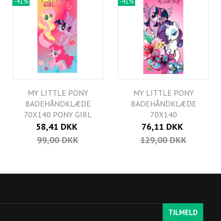
-41%
-41%
MY LITTLE PONY
MY LITTLE PONY
BADEHÅNDKLÆDE
BADEHÅNDKLÆDE
70X140 PONY GIRL
70X140
58,41 DKK
76,11 DKK
99,00 DKK
129,00 DKK
TILMELD