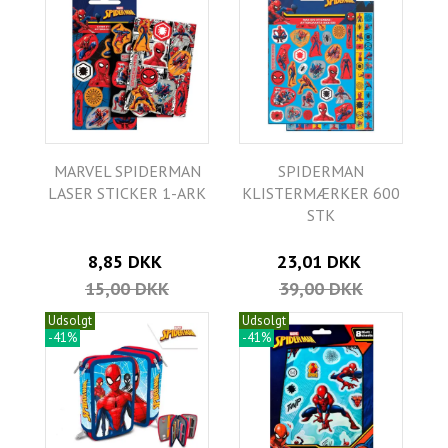
MARVEL SPIDERMAN
SPIDERMAN
LASER STICKER 1-ARK
KLISTERMÆRKER 600
STK
8,85 DKK
23,01 DKK
15,00 DKK
39,00 DKK
Udsolgt
Udsolgt
-41%
-41%