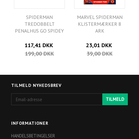
SPIDERMAN
MARVEL SPIDERMAN
TREDOBBELT
KLISTERMÆRKER 8
PENALHUS GO SPIDEY
ARK
117,41 DKK
23,01 DKK
199,00 DKK
39,00 DKK
TILMELD NYHEDSBREV
Email-
TILMELD
adresse
INFORMATIONER
HANDELSBETINGELSER