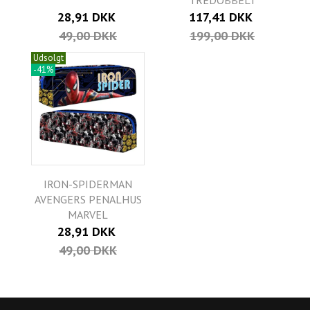
TREDOBBELT
28,91 DKK
117,41 DKK
49,00 DKK
199,00 DKK
Udsolgt
-41%
IRON-SPIDERMAN
AVENGERS PENALHUS
MARVEL
28,91 DKK
49,00 DKK