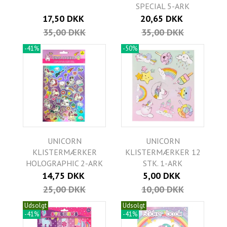
SPECIAL 5-ARK
17,50 DKK
20,65 DKK
35,00 DKK
35,00 DKK
-41%
-50%
UNICORN
UNICORN
KLISTERMÆRKER
KLISTERMÆRKER 12
HOLOGRAPHIC 2-ARK
STK. 1-ARK
14,75 DKK
5,00 DKK
25,00 DKK
10,00 DKK
Udsolgt
Udsolgt
-41%
-41%