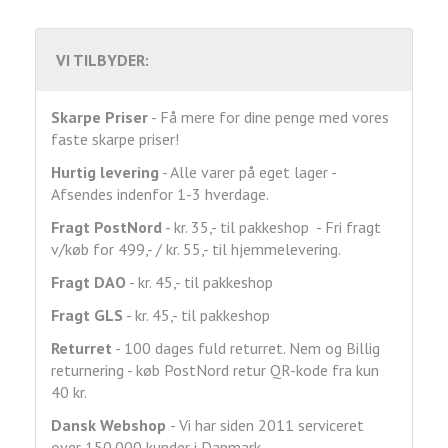
VI TILBYDER:
Skarpe Priser
- Få mere for dine penge med vores
faste skarpe priser!
Hurtig levering
- Alle varer på eget lager -
Afsendes indenfor 1-3 hverdage.
Fragt
PostNord
- kr. 35,- til pakkeshop - Fri fragt
v/køb for 499,- / kr. 55,- til hjemmelevering.
Fragt DAO
- kr. 45,- til pakkeshop
Fragt GLS
- kr. 45,- til pakkeshop
Returret
- 100 dages fuld returret. Nem og Billig
returnering - køb PostNord retur QR-kode fra kun
40 kr.
Dansk Webshop
- Vi har siden 2011 serviceret
over 150.000 kunder i Danmark.