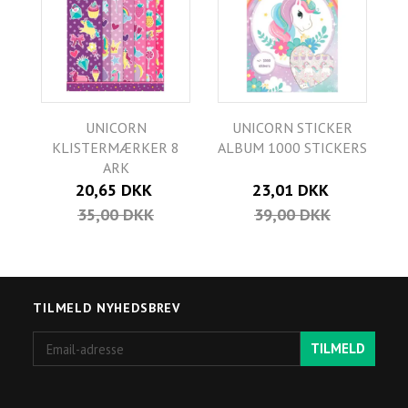
UNICORN
UNICORN STICKER
KLISTERMÆRKER 8
ALBUM 1000 STICKERS
ARK
20,65 DKK
23,01 DKK
35,00 DKK
39,00 DKK
TILMELD NYHEDSBREV
Email-
TILMELD
adresse