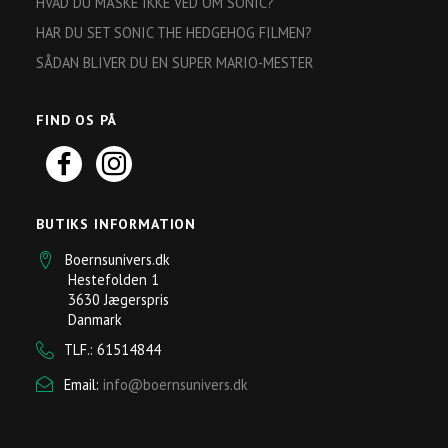
HVAD DU MÅSKE IKKE VED OM SONIC?
HAR DU SET SONIC THE HEDGEHOG FILMEN?
SÅDAN BLIVER DU EN SUPER MARIO-MESTER
FIND OS PÅ
BUTIKS INFORMATION
Boernsunivers.dk
Hestefolden 1
3630 Jægerspris
Danmark
TLF.: 61514844
Email:
info@boernsunivers.dk