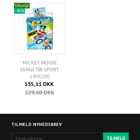
Udsolgt
-41%
MICKEY MOUSE
SENGETØJ SPORT
140X200
135,11 DKK
229,00 DKK
TILMELD NYHEDSBREV
Email-
TILMELD