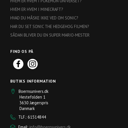
HVEM ER HVEM I POKEMON UNIVERSET?
HVEM ER HVEM I MINECRAFT?
HVAD DU MÅSKE IKKE VED OM SONIC?
HAR DU SET SONIC THE HEDGEHOG FILMEN?
SÅDAN BLIVER DU EN SUPER MARIO-MESTER
FIND OS PÅ
BUTIKS INFORMATION
Boernsunivers.dk
Hestefolden 1
3630 Jægerspris
Danmark
TLF.: 61514844
Email:
info@boernsunivers.dk