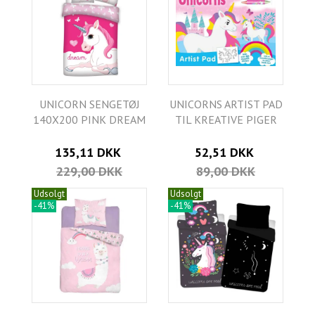
UNICORN SENGETØJ
UNICORNS ARTIST PAD
140X200 PINK DREAM
TIL KREATIVE PIGER
135,11 DKK
52,51 DKK
229,00 DKK
89,00 DKK
Udsolgt
Udsolgt
-41%
-41%