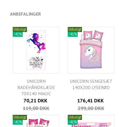
ANBEFALINGER
Udsolgt
Udsolgt
-41%
-41%
UNICORN
UNICORN SENGESÆT
BADEHÅNDKLÆDE
140X200 LYSERØD
70X140 MAGIC
70,21 DKK
176,41 DKK
119,00 DKK
299,00 DKK
Udsolgt
Udsolgt
-41%
-41%