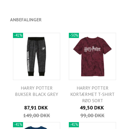
ANBEFALINGER
-41%
-50%
HARRY POTTER
HARRY POTTER
BUKSER BLACK GREY
KORTÆRMET T-SHIRT
RØD SORT
87,91 DKK
49,50 DKK
149,00 DKK
99,00 DKK
-41%
-41%