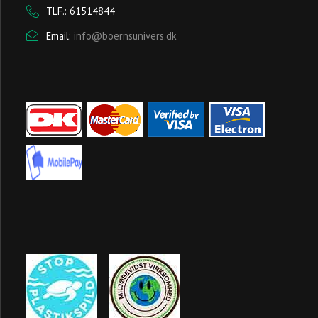
TLF.: 61514844
Email:
info@boernsunivers.dk