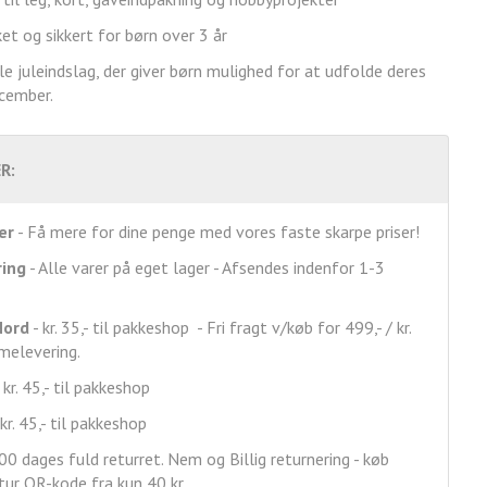
t og sikkert for børn over 3 år
lle juleindslag, der giver børn mulighed for at udfolde deres
ecember.
R:
er
- Få mere for dine penge med vores faste skarpe priser!
ring
- Alle varer på eget lager - Afsendes indenfor 1-3
Nord
- kr. 35,- til pakkeshop - Fri fragt v/køb for 499,- / kr.
mmelevering.
 kr. 45,- til pakkeshop
kr. 45,- til pakkeshop
00 dages fuld returret. Nem og Billig returnering - køb
ur QR-kode fra kun 40 kr.