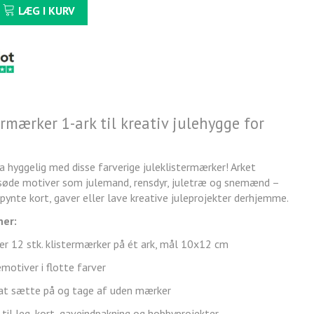
LÆG I KURV
ermærker 1-ark til kreativ julehygge for
a hyggelig med disse farverige juleklistermærker! Arket
søde motiver som julemand, rensdyr, juletræ og snemænd –
 pynte kort, gaver eller lave kreative juleprojekter derhjemme.
ner:
er 12 stk. klistermærker på ét ark, mål 10x12 cm
motiver i flotte farver
t sætte på og tage af uden mærker
til leg, kort, gaveindpakning og hobbyprojekter