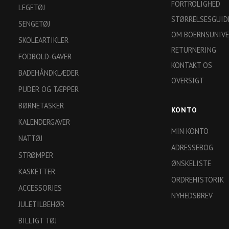
FORTROLIGHED
LEGETØJ
STØRRELSESGUID
SENGETØJ
OM BOERNSUNIVE
SKOLEARTIKLER
RETURNERING
FODBOLD-GAVER
KONTAKT OS
BADEHÅNDKLÆDER
OVERSIGT
PUDER OG TÆPPER
BØRNETASKER
KONTO
KALENDERGAVER
MIN KONTO
NATTØJ
ADRESSEBOG
STRØMPER
ØNSKELISTE
KASKETTER
ORDREHISTORIK
ACCESSORIES
NYHEDSBREV
JULETILBEHØR
BILLIGT TØJ