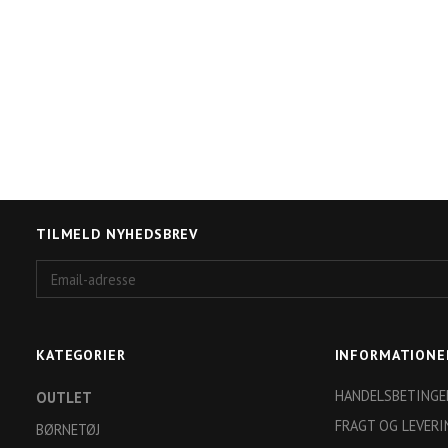
TILMELD NYHEDSBREV
Email-
adresse
KATEGORIER
INFORMATIONE
HANDELSBETINGE
OUTLET
FRAGT OG LEVERI
BØRNETØJ