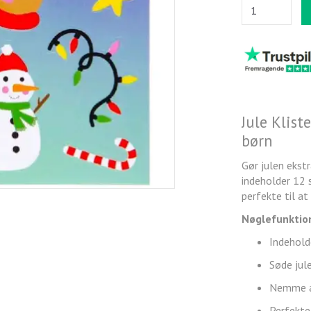
Jule Klist
børn
Gør julen ekstr
indeholder 12 
perfekte til at
Nøglefunktio
Indehold
Søde jule
Nemme a
Perfekte 