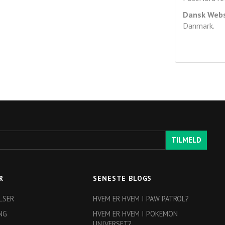
Dansk Web
Danmark.
TILMELD
R
SENESTE BLOGS
LSER
HVEM ER HVEM I PAW PATROL?
NG
HVEM ER HVEM I POKEMON
UNIVERSET?