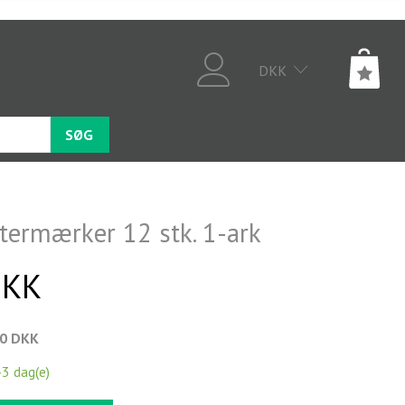
DKK
SØG
stermærker 12 stk. 1-ark
DKK
00 DKK
-3 dag(e)