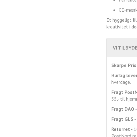
CE-mærke
Et hyggeligt li
kreativitet i d
VI TILBYDE
Skarpe Pris
Hurtig leve
hverdage.
Fragt
Post
55,- til hje
Fragt DAO
-
Fragt GLS
- 
Returret
- 1
PostNord ret