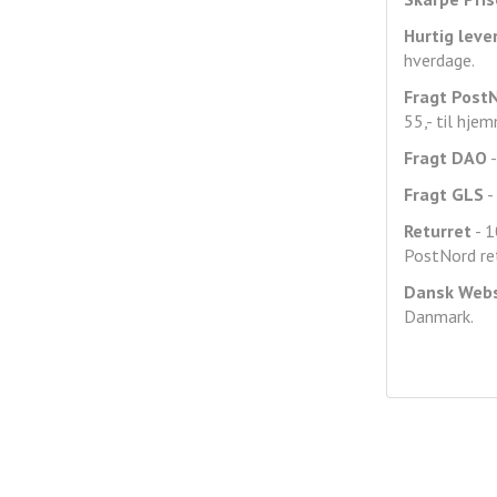
Hurtig leve
hverdage.
Fragt
Post
55,- til hje
Fragt DAO
-
Fragt GLS
- 
Returret
- 1
PostNord ret
Dansk Web
Danmark.