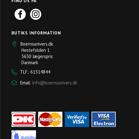
FIND OS PÅ
BUTIKS INFORMATION
Boernsunivers.dk
Hestefolden 1
3630 Jægerspris
Danmark
TLF.: 61514844
Email:
info@boernsunivers.dk