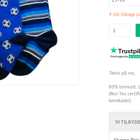
4 stk tilbage p
Tekst på vej.
80% bomuld, 1
Øko-Tex certifi
kemikalier)
VI TILBYDE
Skarpe Pris