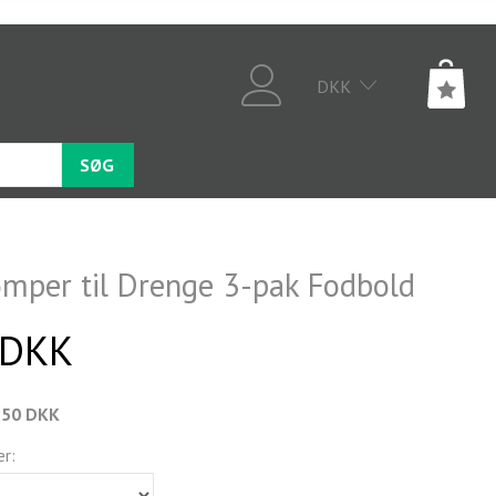
DKK
SØG
mper til Drenge 3-pak Fodbold
 DKK
,50 DKK
er: