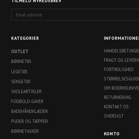
TILMELD NYHEDSBREV
Email-
adresse
KATEGORIER
INFORMATIONE
HANDELSBETINGE
OUTLET
FRAGT OG LEVERI
BØRNETØJ
FORTROLIGHED
LEGETØJ
STØRRELSESGUID
SENGETØJ
OM BOERNSUNIVE
SKOLEARTIKLER
RETURNERING
FODBOLD-GAVER
KONTAKT OS
BADEHÅNDKLÆDER
OVERSIGT
PUDER OG TÆPPER
BØRNETASKER
KONTO