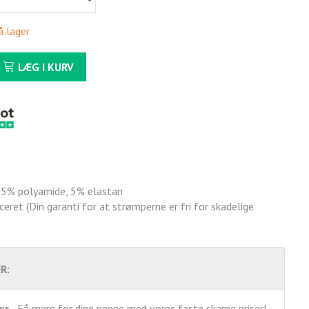
å lager
LÆG I KURV
5% polyamide, 5% elastan
ceret (Din garanti for at strømperne er fri for skadelige
R:
er
- Få mere for dine penge med vores faste skarpe priser!