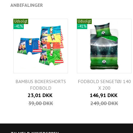
ANBEFALINGER
Udsolgt
Udsolgt
-41%
-41%
BAMBUS BOXERSHORTS
FODBOLD SENGETØJ 140
FODBOLD
X 200
23,01 DKK
146,91 DKK
39,00 DKK
249,00 DKK