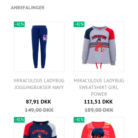
ANBEFALINGER
-41%
-41%
MIRACULOUS LADYBUG
MIRACULOUS LADYBUG
JOGGINGBUKSER NAVY
SWEATSHIRT GIRL
POWER
87,91 DKK
111,51 DKK
149,00 DKK
189,00 DKK
-41%
-41%