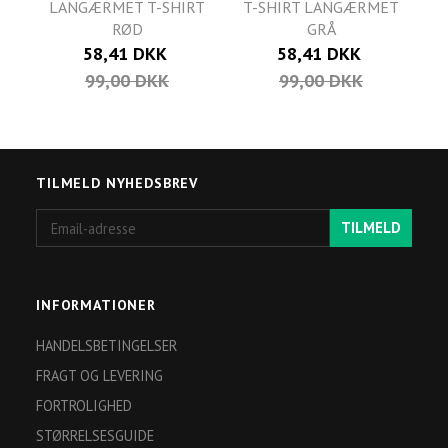
LANGÆRMET T-SHIRT
T-SHIRT LANGÆRMET
RØD
GRÅ
58,41 DKK
58,41 DKK
99,00 DKK
99,00 DKK
TILMELD NYHEDSBREV
Email-
TILMELD
adresse
INFORMATIONER
HANDELSBETINGELSER
FRAGT OG LEVERING
FORTROLIGHED
STØRRELSESGUIDE