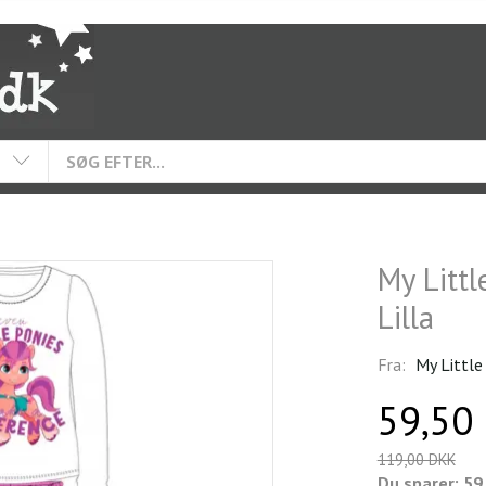
My Littl
Lilla
Fra:
My Little
59,50
119,00 DKK
Du sparer:
59