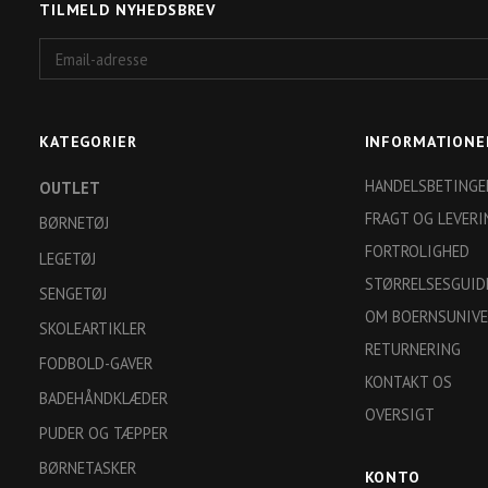
TILMELD NYHEDSBREV
Email-
adresse
KATEGORIER
INFORMATIONE
HANDELSBETINGE
OUTLET
FRAGT OG LEVERI
BØRNETØJ
FORTROLIGHED
LEGETØJ
STØRRELSESGUID
SENGETØJ
OM BOERNSUNIVE
SKOLEARTIKLER
RETURNERING
FODBOLD-GAVER
KONTAKT OS
BADEHÅNDKLÆDER
OVERSIGT
PUDER OG TÆPPER
BØRNETASKER
KONTO