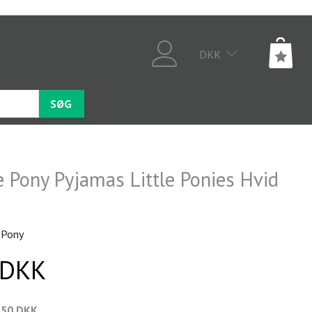
DKK
SØG
e Pony Pyjamas Little Ponies Hvid
 Pony
 DKK
,50 DKK