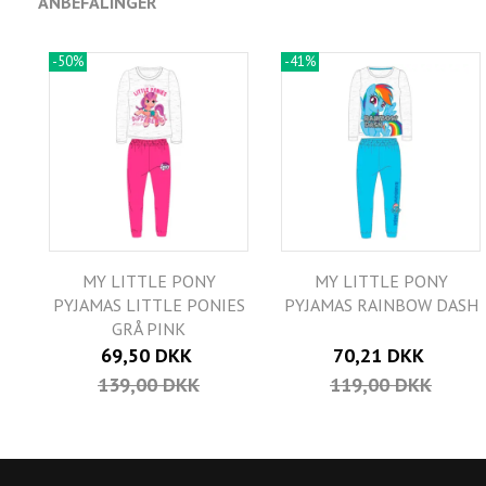
ANBEFALINGER
-50%
-41%
MY LITTLE PONY
MY LITTLE PONY
PYJAMAS LITTLE PONIES
PYJAMAS RAINBOW DASH
GRÅ PINK
69,50 DKK
70,21 DKK
139,00 DKK
119,00 DKK