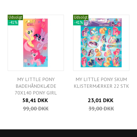
Udsolgt
Udsolgt
-41%
-41%
MY LITTLE PONY
MY LITTLE PONY SKUM
BADEHÅNDKLÆDE
KLISTERMÆRKER 22 STK
70X140 PONY GIRL
58,41 DKK
23,01 DKK
99,00 DKK
39,00 DKK