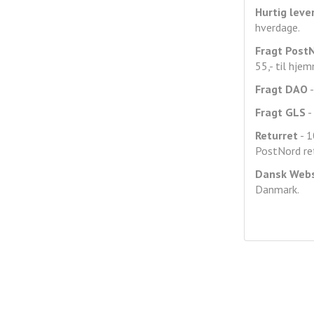
Hurtig leve
hverdage.
Fragt
Post
55,- til hje
Fragt DAO
-
Fragt GLS
- 
Returret
- 1
PostNord ret
Dansk Web
Danmark.