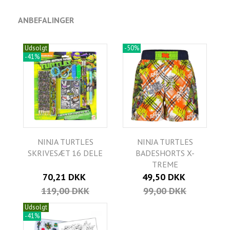
ANBEFALINGER
Udsolgt
-50%
-41%
NINJA TURTLES
NINJA TURTLES
SKRIVESÆT 16 DELE
BADESHORTS X-
TREME
70,21 DKK
49,50 DKK
119,00 DKK
99,00 DKK
Udsolgt
-41%