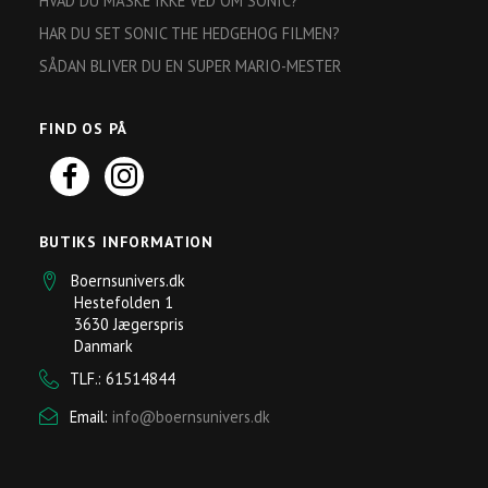
HVAD DU MÅSKE IKKE VED OM SONIC?
HAR DU SET SONIC THE HEDGEHOG FILMEN?
SÅDAN BLIVER DU EN SUPER MARIO-MESTER
FIND OS PÅ
BUTIKS INFORMATION
Boernsunivers.dk
Hestefolden 1
3630 Jægerspris
Danmark
TLF.: 61514844
Email:
info@boernsunivers.dk