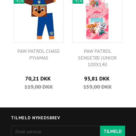
-41%
-41%
PAW PATROL CHASE
PAW PATROL
PYJAMAS
SENGETØJ JUNIOR
100X140
70,21 DKK
93,81 DKK
119,00 DKK
159,00 DKK
TILMELD NYHEDSBREV
Email-
TILMELD
adresse