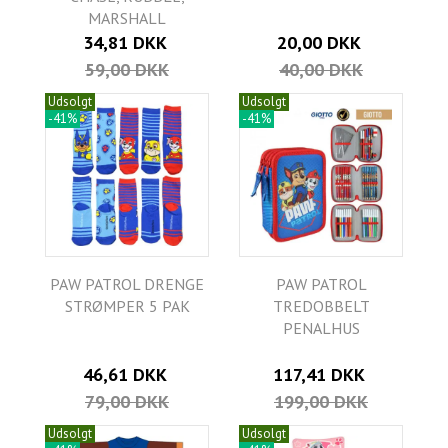
MARSHALL
34,81 DKK
20,00 DKK
59,00 DKK
40,00 DKK
Udsolgt
Udsolgt
-41%
-41%
PAW PATROL DRENGE
PAW PATROL
STRØMPER 5 PAK
TREDOBBELT
PENALHUS
46,61 DKK
117,41 DKK
79,00 DKK
199,00 DKK
Udsolgt
Udsolgt