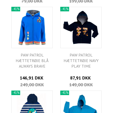
79,00 DKK
199,00 DKK
-41%
-41%
PAW PATROL
PAW PATROL
HÆTTETRØJE BLÅ
HÆTTETRØJE NAVY
ALWAYS BRAVE
PLAY TIME
146,91 DKK
87,91 DKK
249,00 DKK
149,00 DKK
-41%
-41%