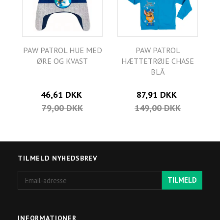
PAW PATROL HUE MED
PAW PATROL
ØRE OG KVAST
HÆTTETRØJE CHASE
BLÅ
46,61 DKK
87,91 DKK
79,00 DKK
149,00 DKK
TILMELD NYHEDSBREV
Email-
TILMELD
adresse
INFORMATIONER