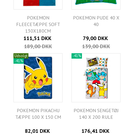
POKEMON
POKEMON PUDE 40 X
FLEECETÆPPE SOFT
40
130X180CM
111,51 DKK
79,00 DKK
189,00 DKK
139,00 DKK
Udsolgt
-41%
-41%
POKEMON PIKACHU
POKEMON SENGETØJ
TÆPPE 100 X 150 CM
140 X 200 RULE
82,01 DKK
176,41 DKK