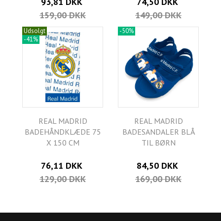
93,81 DKK
74,50 DKK
159,00 DKK
149,00 DKK
Udsolgt
-50%
-41%
REAL MADRID
REAL MADRID
BADEHÅNDKLÆDE 75
BADESANDALER BLÅ
X 150 CM
TIL BØRN
76,11 DKK
84,50 DKK
129,00 DKK
169,00 DKK