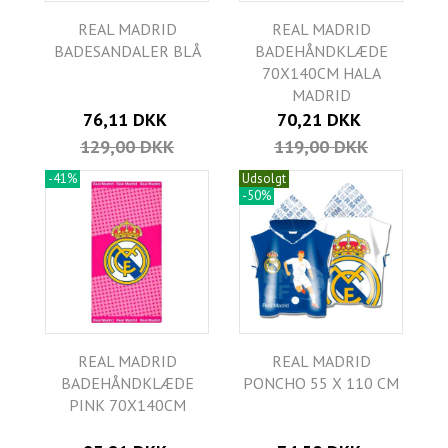
REAL MADRID
REAL MADRID
BADESANDALER BLÅ
BADEHÅNDKLÆDE
70X140CM HALA
MADRID
76,11 DKK
70,21 DKK
129,00 DKK
119,00 DKK
-41%
Udsolgt
-50%
REAL MADRID
REAL MADRID
BADEHÅNDKLÆDE
PONCHO 55 X 110 CM
PINK 70X140CM