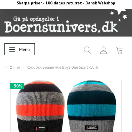
Skarpe priser - 100 dages returret - Dansk Webshop
Menu
Skifte navigation
RockJock Beanie Hue Boys One Size 5-10 år
Outlet
-50%