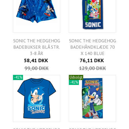
SONIC THE HEDGEHOG
SONIC THE HEDGEHOG
BADEBUKSER BLÅ STR.
BADEHÅNDKLÆDE 70
3-8 ÅR
X 140 BLUE
58,41 DKK
76,11 DKK
99,00 DKK
129,00 DKK
-41%
Udsolgt
-41%