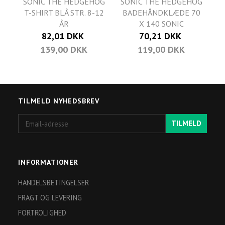
SONIC THE HEDGEHOG
SONIC THE HEDGEHOG
T-SHIRT BLÅ STR. 8-12
BADEHÅNDKLÆDE 70
ÅR
X 140 SONIC
82,01 DKK
70,21 DKK
139,00 DKK
119,00 DKK
TILMELD NYHEDSBREV
Email-
TILMELD
adresse
INFORMATIONER
HANDELSBETINGELSER
FRAGT OG LEVERING
FORTROLIGHED