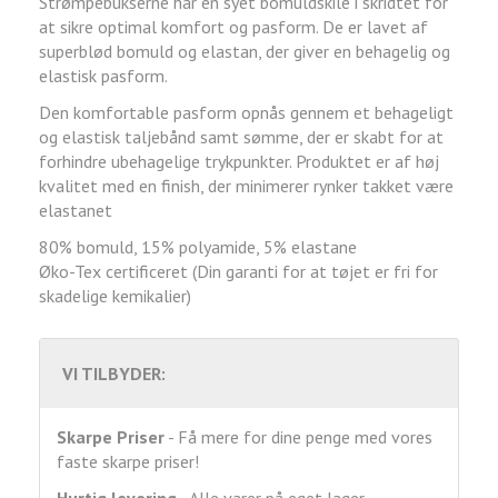
Strømpebukserne har en syet bomuldskile i skridtet for
at sikre optimal komfort og pasform. De er lavet af
superblød bomuld og elastan, der giver en behagelig og
elastisk pasform.
Den komfortable pasform opnås gennem et behageligt
og elastisk taljebånd samt sømme, der er skabt for at
forhindre ubehagelige trykpunkter. Produktet er af høj
kvalitet med en finish, der minimerer rynker takket være
elastanet
80% bomuld, 15% polyamide, 5% elastane
Øko-Tex certificeret (Din garanti for at tøjet er fri for
skadelige kemikalier)
VI TILBYDER:
Skarpe Priser
- Få mere for dine penge med vores
faste skarpe priser!