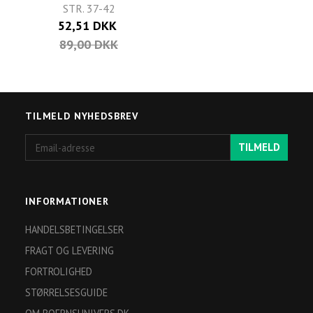
STR. 37-42
52,51 DKK
89,00 DKK
TILMELD NYHEDSBREV
Email-
TILMELD
adresse
INFORMATIONER
HANDELSBETINGELSER
FRAGT OG LEVERING
FORTROLIGHED
STØRRELSESGUIDE