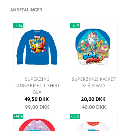
ANBEFALINGER
-50%
-50%
SUPERZING
SUPERZINGS KASKET
LANGÆRMET T-SHIRT
BLÅ RIVALS
BLÅ
49,50 DKK
20,00 DKK
99,00 DKK
40,00 DKK
-41%
-50%