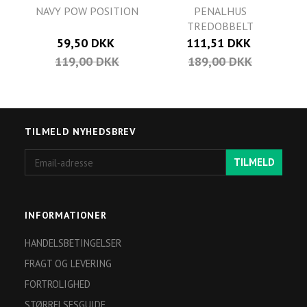
NAVY POW POSITION
PENALHUS
TREDOBBELT
59,50 DKK
111,51 DKK
119,00 DKK
189,00 DKK
TILMELD NYHEDSBREV
Email-
TILMELD
adresse
INFORMATIONER
HANDELSBETINGELSER
FRAGT OG LEVERING
FORTROLIGHED
STØRRELSESGUIDE