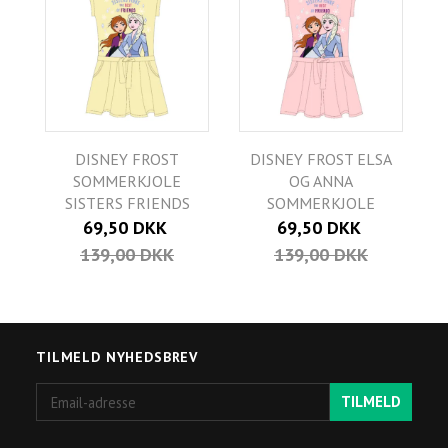
DISNEY FROST
DISNEY FROST ELSA
SOMMERKJOLE
OG ANNA
SISTERS FRIENDS
SOMMERKJOLE
69,50 DKK
69,50 DKK
139,00 DKK
139,00 DKK
TILMELD NYHEDSBREV
Email-
TILMELD
adresse