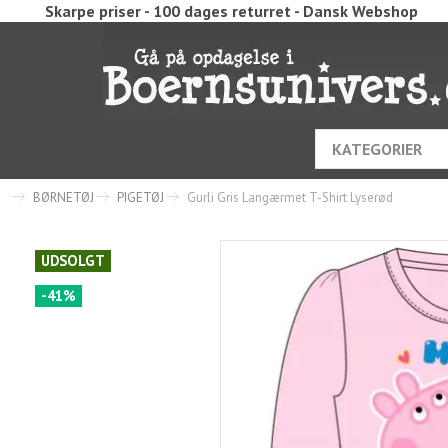
Skarpe priser - 100 dages returret - Dansk Webshop
KATEGORIER
BØRNETØJ
PIGETØJ
Gurli Gris Langærmet T-Shirt Lyserød
UDSOLGT
-41%