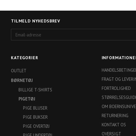
TILMELD NYHEDSBREV
Email-
adresse
KATEGORIER
INFORMATIONE
HANDELSBETINGE
OUTLET
FRAGT OG LEVERI
BØRNETØJ
FORTROLIGHED
BILLIGE T-SHIRTS
STØRRELSESGUID
PIGETØJ
OM BOERNSUNIVE
PIGE BLUSER
RETURNERING
PIGE BUKSER
KONTAKT OS
PIGE OVERTØJ
OVERSIGT
PIGE UNDERTØJ