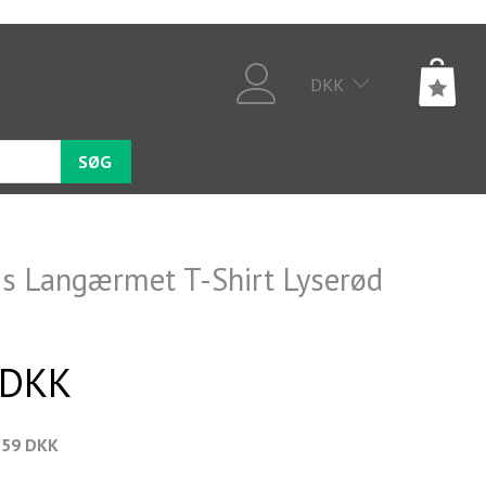
DKK
SØG
ris Langærmet T-Shirt Lyserød
 DKK
,59 DKK