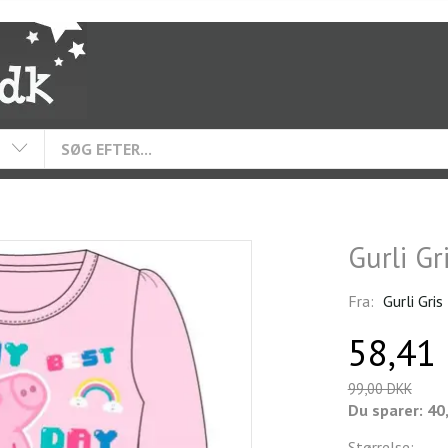
Gurli G
Fra:
Gurli Gris
58,41
99,00 DKK
Du sparer:
40
Størrelse: