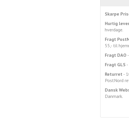
Skarpe Pris
Hurtig leve
hverdage.
Fragt
Post
55,- til hje
Fragt DAO
-
Fragt GLS
- 
Returret
- 1
PostNord ret
Dansk Web
Danmark.