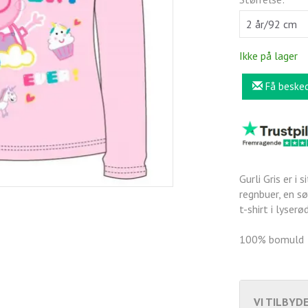
Ikke på lager
Få beske
Gurli Gris er i 
regnbuer, en s
t-shirt i lyserø
100% bomuld
VI TILBYDE