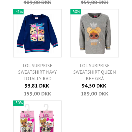
189,00 DKK
159,00 DKK
-41%
-50%
LOL SURPRISE
LOL SURPRISE
SWEATSHIRT NAVY
SWEATSHIRT QUEEN
TOTALLY RAD
BEE GRÅ
93,81 DKK
94,50 DKK
159,00 DKK
189,00 DKK
-50%