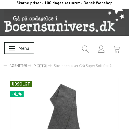
Skarpe priser - 100 dages returret - Dansk Webshop
Menu
Skifte navigation
BØRNETØJ
Strømpebukser Grå Super Soft fra i2i
PIGETØJ
UDSOLGT
-41%