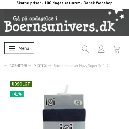
Skarpe priser - 100 dages returret - Dansk Webshop
Menu
Skifte navigation
BØRNETØJ
Strømpebukser Navy Super Soft i2i
PIGETØJ
UDSOLGT
-41%