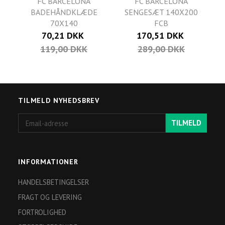
FC BARCELONA
FC BARCELONA
BADEHÅNDKLÆDE
SENGESÆT 140X200
70X140
FCB
70,21 DKK
170,51 DKK
119,00 DKK
289,00 DKK
TILMELD NYHEDSBREV
Email-
TILMELD
adresse
INFORMATIONER
HANDELSBETINGELSER
FRAGT OG LEVERING
FORTROLIGHED