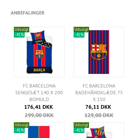
ANBEFALINGER
Udsolgt
Udsolgt
-41%
-41%
FC BARCELONA
FC BARCELONA
SENGESÆT 140 X 200
BADEHÅNDKLÆDE 75
BOMULD
X 150
176,41 DKK
76,11 DKK
299,00 DKK
129,00 DKK
Udsolgt
Udsolgt
-41%
-41%