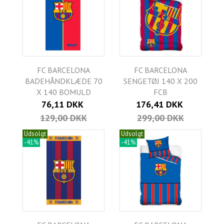
FC BARCELONA
FC BARCELONA
BADEHÅNDKLÆDE 70
SENGETØJ 140 X 200
X 140 BOMULD
FCB
76,11 DKK
176,41 DKK
129,00 DKK
299,00 DKK
Udsolgt
Udsolgt
-41%
-41%