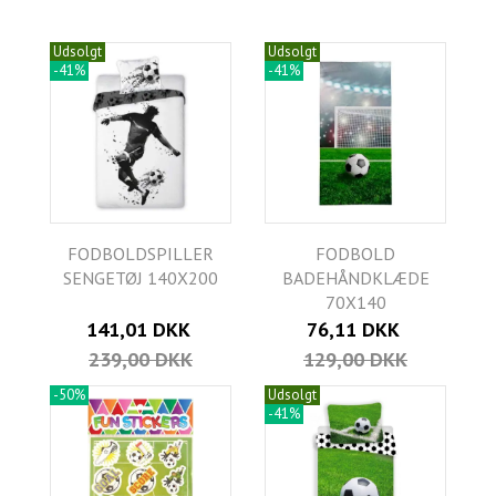
Udsolgt
Udsolgt
-41%
-41%
FODBOLDSPILLER
FODBOLD
SENGETØJ 140X200
BADEHÅNDKLÆDE
70X140
141,01 DKK
76,11 DKK
239,00 DKK
129,00 DKK
-50%
Udsolgt
-41%