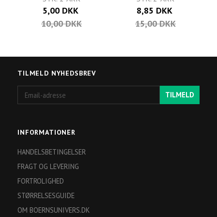
5,00 DKK
8,85 DKK
10,00 DKK
15,00 DKK
TILMELD NYHEDSBREV
Email-
TILMELD
adresse
INFORMATIONER
HANDELSBETINGELSER
FRAGT OG LEVERING
FORTROLIGHED
STØRRELSESGUIDE
OM BOERNSUNIVERS.DK