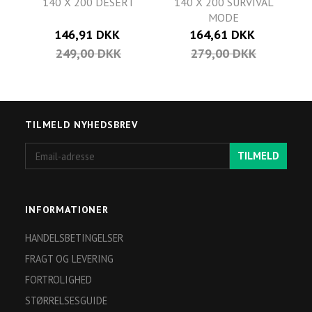
140 X 200 DESERT
140 X 200 SURVIVAL
MODE
146,91 DKK
164,61 DKK
249,00 DKK
279,00 DKK
TILMELD NYHEDSBREV
Email-
TILMELD
adresse
INFORMATIONER
HANDELSBETINGELSER
FRAGT OG LEVERING
FORTROLIGHED
STØRRELSESGUIDE