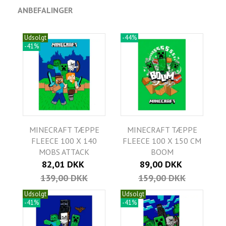
ANBEFALINGER
Udsolgt
-44%
-41%
MINECRAFT TÆPPE
MINECRAFT TÆPPE
FLEECE 100 X 140
FLEECE 100 X 150 CM
MOBS ATTACK
BOOM
82,01 DKK
89,00 DKK
139,00 DKK
159,00 DKK
Udsolgt
Udsolgt
-41%
-41%