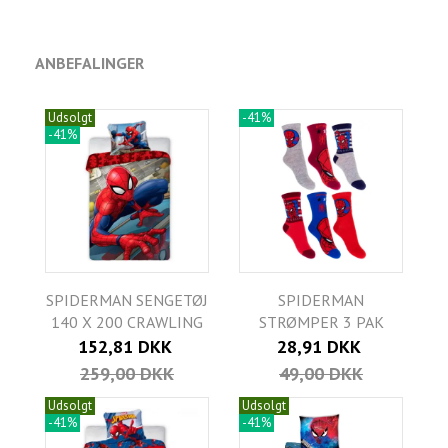
ANBEFALINGER
Udsolgt
-41%
-41%
SPIDERMAN SENGETØJ
SPIDERMAN
140 X 200 CRAWLING
STRØMPER 3 PAK
152,81 DKK
28,91 DKK
259,00 DKK
49,00 DKK
Udsolgt
Udsolgt
-41%
-41%