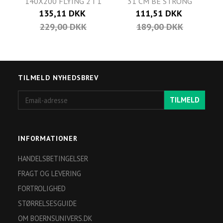
140X200 FLYING 2 I 1
31 CM BE STRONG
135,11 DKK
111,51 DKK
229,00 DKK
189,00 DKK
TILMELD NYHEDSBREV
Email-
TILMELD
adresse
INFORMATIONER
HANDELSBETINGELSER
FRAGT OG LEVERING
FORTROLIGHED
STØRRELSESGUIDE
OM BOERNSUNIVERS.DK