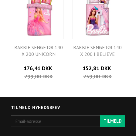
BARBIE SENGETØJ 140
BARBIE SENGETØJ 140
X 200 UNICORN
X 200 I BELIEVE
176,41 DKK
152,81 DKK
299,00 DKK
259,00 DKK
TILMELD NYHEDSBREV
Email-
TILMELD
adresse