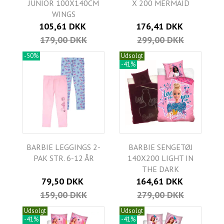
JUNIOR 100X140CM
X 200 MERMAID
WINGS
105,61 DKK
176,41 DKK
179,00 DKK
299,00 DKK
-50%
Udsolgt
-41%
BARBIE LEGGINGS 2-
BARBIE SENGETØJ
PAK STR. 6-12 ÅR
140X200 LIGHT IN
THE DARK
79,50 DKK
164,61 DKK
159,00 DKK
279,00 DKK
Udsolgt
Udsolgt
-41%
-41%