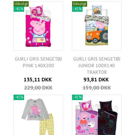
Udsolgt
Udsolgt
-41%
-41%
GURLI GRIS SENGETØJ
GURLI GRIS SENGETØJ
PINK 140X200
JUNIOR 100X140
TRAKTOR
135,11 DKK
93,81 DKK
229,00 DKK
159,00 DKK
-41%
-41%