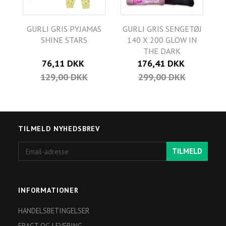
GURLI GRIS PYJAMAS
GURLI GRIS SENGETØJ
SHINE STARS
140 X 200 GLOW IN
THE DARK
76,11 DKK
176,41 DKK
129,00 DKK
299,00 DKK
TILMELD NYHEDSBREV
Email-
TILMELD
adresse
INFORMATIONER
HANDELSBETINGELSER
FRAGT OG LEVERING