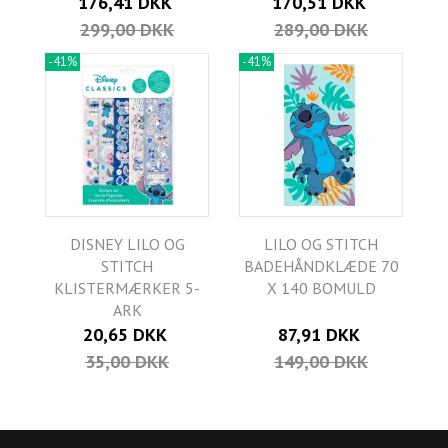
176,41 DKK
170,51 DKK
299,00 DKK
289,00 DKK
-41%
-41%
DISNEY LILO OG
LILO OG STITCH
STITCH
BADEHÅNDKLÆDE 70
KLISTERMÆRKER 5-
X 140 BOMULD
ARK
20,65 DKK
87,91 DKK
35,00 DKK
149,00 DKK