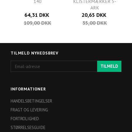
140
KLISTERMÆRKER 5-
ARK
64,31 DKK
20,65 DKK
109,00 DKK
35,00 DKK
TILMELD NYHEDSBREV
Email-
TILMELD
adresse
INFORMATIONER
HANDELSBETINGELSER
FRAGT OG LEVERING
FORTROLIGHED
STØRRELSESGUIDE