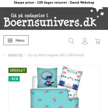
Skarpe priser - 100 dages returret - Dansk Webshop
Menu
Skifte navigation
LIlo og Stitch Sengetøj 140 x 200 Bomuld
SENGETØJ
UDSOLGT
-41%