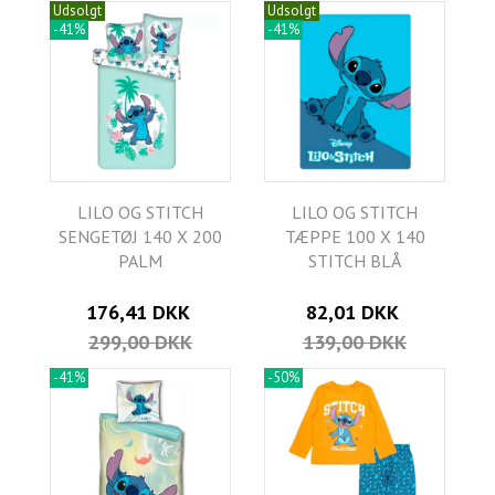
Udsolgt
Udsolgt
-41%
-41%
LILO OG STITCH
LILO OG STITCH
SENGETØJ 140 X 200
TÆPPE 100 X 140
PALM
STITCH BLÅ
176,41 DKK
82,01 DKK
299,00 DKK
139,00 DKK
-41%
-50%