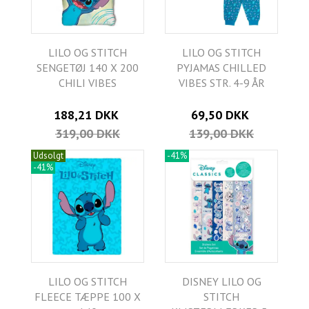
LILO OG STITCH
LILO OG STITCH
SENGETØJ 140 X 200
PYJAMAS CHILLED
CHILI VIBES
VIBES STR. 4-9 ÅR
188,21 DKK
69,50 DKK
319,00 DKK
139,00 DKK
Udsolgt
-41%
-41%
LILO OG STITCH
DISNEY LILO OG
FLEECE TÆPPE 100 X
STITCH