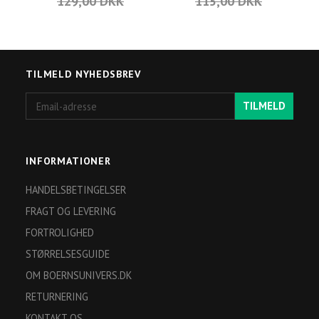
129,00 DKK
115,00 DKK
TILMELD NYHEDSBREV
Email-
TILMELD
adresse
INFORMATIONER
HANDELSBETINGELSER
FRAGT OG LEVERING
FORTROLIGHED
STØRRELSESGUIDE
OM BOERNSUNIVERS.DK
RETURNERING
KONTAKT OS