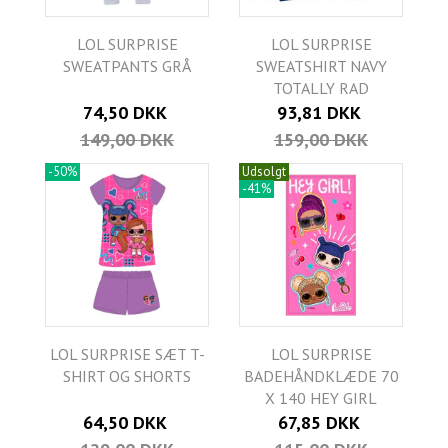
LOL SURPRISE
LOL SURPRISE
SWEATPANTS GRÅ
SWEATSHIRT NAVY
TOTALLY RAD
74,50 DKK
93,81 DKK
149,00 DKK
159,00 DKK
-50%
Udsolgt
-41%
LOL SURPRISE SÆT T-
LOL SURPRISE
SHIRT OG SHORTS
BADEHÅNDKLÆDE 70
X 140 HEY GIRL
64,50 DKK
67,85 DKK