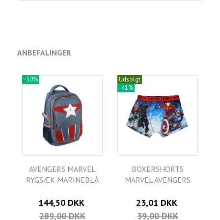
ANBEFALINGER
-50%
Udsolgt
-41%
AVENGERS MARVEL
BOXERSHORTS
RYGSÆK MARINEBLÅ
MARVEL AVENGERS
144,50 DKK
23,01 DKK
289,00 DKK
39,00 DKK