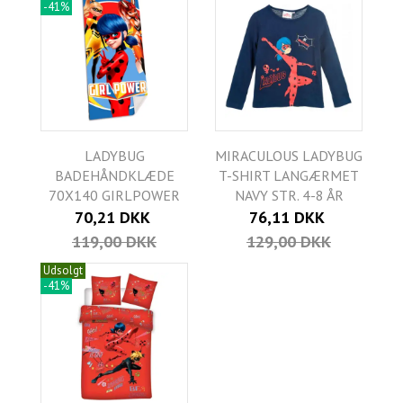
-41%
LADYBUG
MIRACULOUS LADYBUG
BADEHÅNDKLÆDE
T-SHIRT LANGÆRMET
70X140 GIRLPOWER
NAVY STR. 4-8 ÅR
70,21 DKK
76,11 DKK
119,00 DKK
129,00 DKK
Udsolgt
-41%