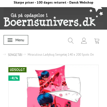
Skarpe priser - 100 dages returret - Dansk Webshop
Menu
Skifte navigation
Miraculous Ladybug Sengetøj 140 x 200 Spots On
SENGETØJ
UDSOLGT
-41%