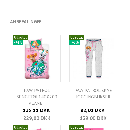
ANBEFALINGER
Udsolgt
Udsolgt
-41%
-41%
PAW PATROL
PAW PATROL SKYE
SENGETØJ 140X200
JOGGINGBUKSER
PLANET
135,11 DKK
82,01 DKK
229,00 DKK
139,00 DKK
Udsolgt
Udsolgt