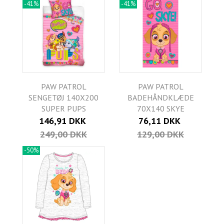
-41%
-41%
PAW PATROL
PAW PATROL
SENGETØJ 140X200
BADEHÅNDKLÆDE
SUPER PUPS
70X140 SKYE
146,91 DKK
76,11 DKK
249,00 DKK
129,00 DKK
-50%