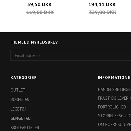
59,50 DKK
194,11 DKK
119,00 DKK
329,00 DKK
TILMELD NYHEDSBREV
Email-
adresse
KATEGORIER
INFORMATIONE
HANDELSBETINGE
OUTLET
FRAGT OG LEVERI
BØRNETØJ
FORTROLIGHED
LEGETØJ
STØRRELSESGUID
SENGETØJ
OM BOERNSUNIVE
SKOLEARTIKLER