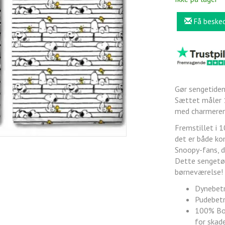
Få beske
Gør sengetiden
Sættet måler 1
med charmerend
Fremstillet i 
det er både kom
Snoopy-fans, de
Dette sengetøj
børneværelse!
Dynebetr
Pudebetr
100% Bom
for skade