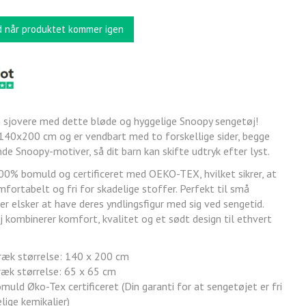
d når produktet kommer igen
 sjovere med dette bløde og hyggelige Snoopy sengetøj!
40x200 cm og er vendbart med to forskellige sider, begge
e Snoopy-motiver, så dit barn kan skifte udtryk efter lyst.
100% bomuld og certificeret med OEKO-TEX, hvilket sikrer, at
fortabelt og fri for skadelige stoffer. Perfekt til små
r elsker at have deres yndlingsfigur med sig ved sengetid.
 kombinerer komfort, kvalitet og et sødt design til ethvert
æk størrelse: 140 x 200 cm
æk størrelse: 65 x 65 cm
uld Øko-Tex certificeret (Din garanti for at sengetøjet er fri
lige kemikalier)