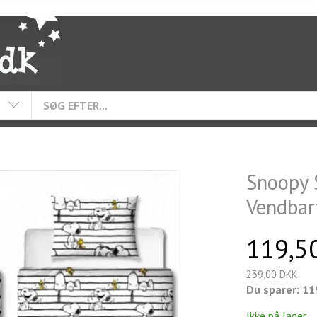
Snoopy 
Vendbar
119,5
239,00 DKK
Du sparer:
11
Ikke på lager