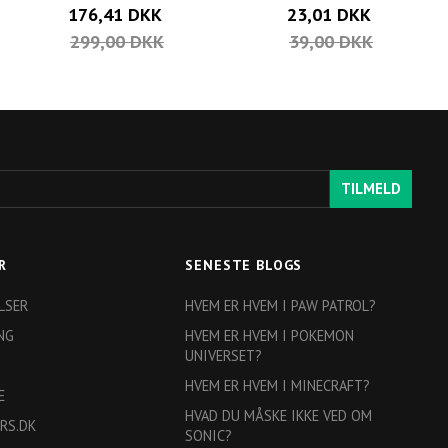
176,41 DKK
23,01 DKK
299,00 DKK
39,00 DKK
TILMELD
R
SENESTE BLOGS
LSER
HVEM ER HVEM I PAW PATROL?
NG
HVEM ER HVEM I POKEMON
UNIVERSET?
HVEM ER HVEM I MINECRAFT?
E
HVAD DU MÅSKE IKKE VED OM
RS.DK
SONIC?