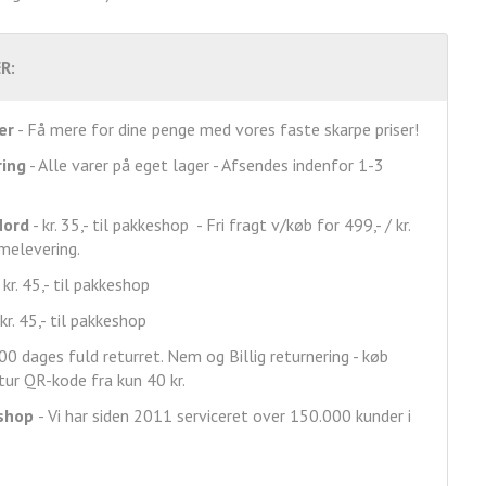
R:
er
- Få mere for dine penge med vores faste skarpe priser!
ring
- Alle varer på eget lager - Afsendes indenfor 1-3
Nord
- kr. 35,- til pakkeshop - Fri fragt v/køb for 499,- / kr.
mmelevering.
 kr. 45,- til pakkeshop
kr. 45,- til pakkeshop
00 dages fuld returret. Nem og Billig returnering - køb
ur QR-kode fra kun 40 kr.
shop
- Vi har siden 2011 serviceret over 150.000 kunder i