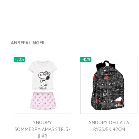
ANBEFALINGER
-50%
-41%
SNOOPY
SNOOPY OH LA LA
SOMMERPYJAMAS STR. 3-
RYGSÆK 42CM
8 ÅR