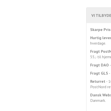
VI TILBYDE
Skarpe Pris
Hurtig leve
hverdage.
Fragt
Post
55,- til hje
Fragt DAO
-
Fragt GLS
- 
Returret
- 1
PostNord ret
Dansk Web
Danmark.