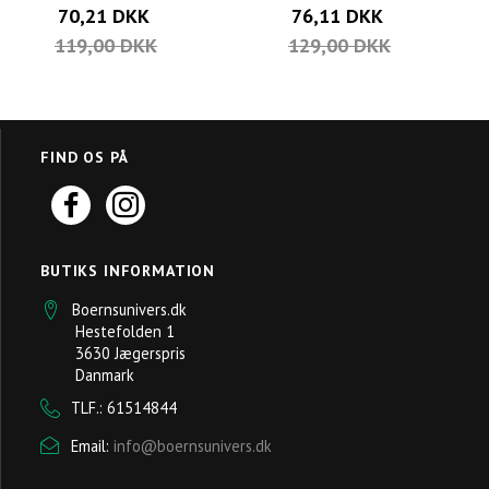
70,21 DKK
76,11 DKK
119,00 DKK
129,00 DKK
FIND OS PÅ
BUTIKS INFORMATION
Boernsunivers.dk
Hestefolden 1
3630 Jægerspris
Danmark
TLF.: 61514844
Email:
info@boernsunivers.dk