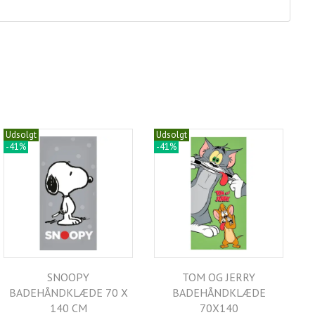
Udsolgt
Udsolgt
-41%
-41%
SNOOPY
TOM OG JERRY
BADEHÅNDKLÆDE 70 X
BADEHÅNDKLÆDE
140 CM
70X140