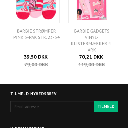
BARBIE STRØMPER
BARBIE GADGETS
PINK 3-PAK STR. 23-34
VINYL-
KLISTERMÆRKER 4-
ARK
39,50 DKK
70,21 DKK
79,00 DKK
119,00 DKK
TILMELD NYHEDSBREV
Email-
TILMELD
adresse