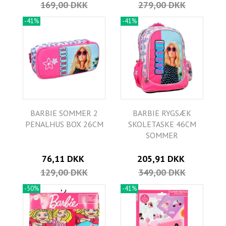
169,00 DKK
279,00 DKK
-41%
-41%
BARBIE SOMMER 2
BARBIE RYGSÆK
PENALHUS BOX 26CM
SKOLETASKE 46CM
SOMMER
76,11 DKK
205,91 DKK
129,00 DKK
349,00 DKK
-50%
-41%