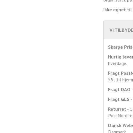
Ikke egnet til
VI TILBYDE
Skarpe Pris
Hurtig leve
hverdage.
Fragt
Post
55,- til hje
Fragt DAO
-
Fragt GLS
- 
Returret
- 1
PostNord ret
Dansk Web
Danmark.