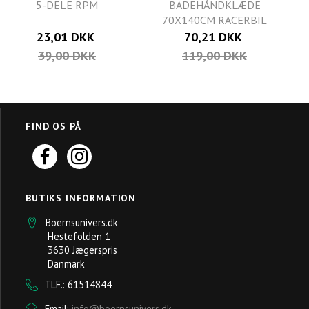
5-DELE RPM
BADEHÅNDKLÆDE
70X140CM RACERBIL
23,01 DKK
70,21 DKK
39,00 DKK
119,00 DKK
FIND OS PÅ
BUTIKS INFORMATION
Boernsunivers.dk
Hestefolden 1
3630 Jægerspris
Danmark
TLF.: 61514844
Email:
info@boernsunivers.dk