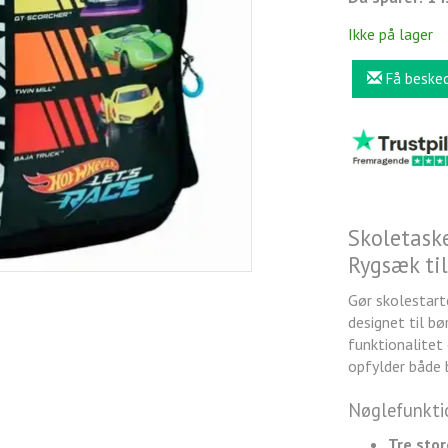
Ikke på lager
Få beske
Skoletask
Rygsæk til
Gør skolestar
designet til bø
funktionalitet 
opfylder både 
Nøglefunktio
Tre sto