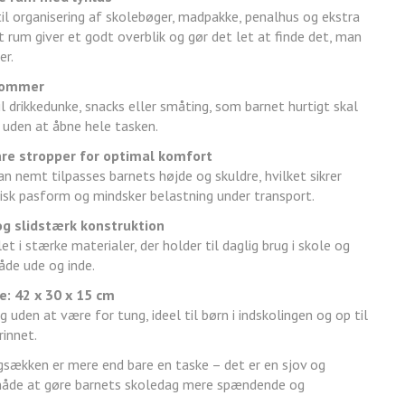
til organisering af skolebøger, madpakke, penalhus og ekstra
t rum giver et godt overblik og gør det let at finde det, man
er.
lommer
il drikkedunke, snacks eller småting, som barnet hurtigt skal
 uden at åbne hele tasken.
are stropper for optimal komfort
n nemt tilpasses barnets højde og skuldre, hvilket sikrer
sk pasform og mindsker belastning under transport.
og slidstærk konstruktion
et i stærke materialer, der holder til daglig brug i skole og
både ude og inde.
e: 42 x 30 x 15 cm
uden at være for tung, ideel til børn i indskolingen og op til
innet.
sækken er mere end bare en taske – det er en sjov og
åde at gøre barnets skoledag mere spændende og