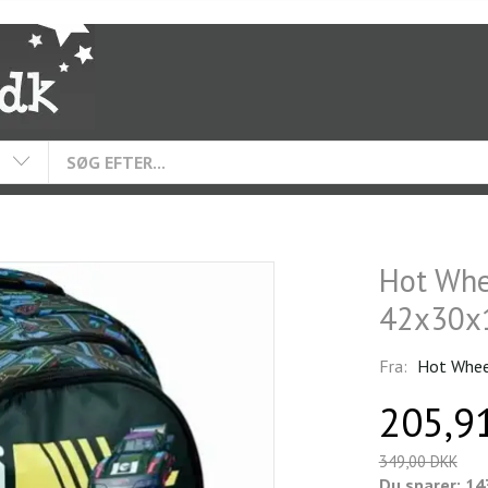
Hot Whe
42x30x
Fra:
Hot Whee
205,9
349,00 DKK
Du sparer:
14