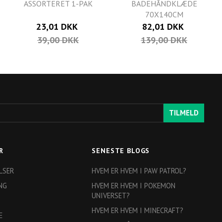
ASSORTERET 1-PAK
BADEHÅNDKLÆDE
70X140CM
23,01 DKK
82,01 DKK
39,00 DKK
139,00 DKK
TILMELD
R
SENESTE BLOGS
LSER
HVEM ER HVEM I PAW PATROL?
NG
HVEM ER HVEM I POKEMON
UNIVERSET?
HVEM ER HVEM I MINECRAFT?
E