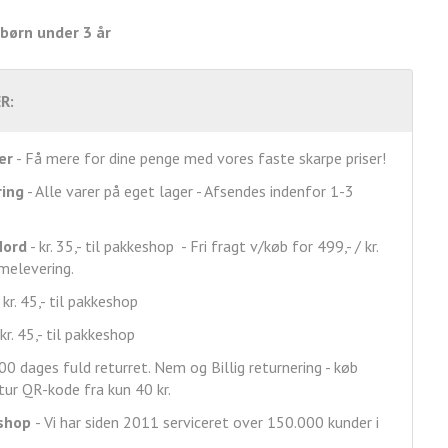
 børn under 3 år
R:
er
- Få mere for dine penge med vores faste skarpe priser!
ring
- Alle varer på eget lager - Afsendes indenfor 1-3
Nord
- kr. 35,- til pakkeshop - Fri fragt v/køb for 499,- / kr.
mmelevering.
 kr. 45,- til pakkeshop
kr. 45,- til pakkeshop
00 dages fuld returret. Nem og Billig returnering - køb
ur QR-kode fra kun 40 kr.
shop
- Vi har siden 2011 serviceret over 150.000 kunder i