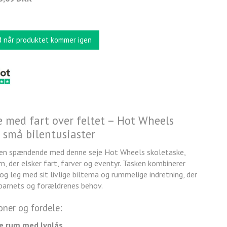
d når produktet kommer igen
e med fart over feltet – Hot Wheels
 små bilentusiaster
ten spændende med denne seje Hot Wheels skoletaske,
rn, der elsker fart, farver og eventyr. Tasken kombinerer
og leg med sit livlige biltema og rummelige indretning, der
barnets og forældrenes behov.
ner og fordele:
re rum med lynlås