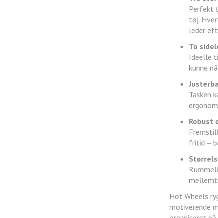
Perfekt 
tøj. Hver
leder eft
To side
Ideelle t
kunne nå
Justerb
Tasken ka
ergonomi
Robust 
Fremstill
fritid – 
Størrels
Rummelig 
mellemtr
Hot Wheels ryg
motiverende m
organiseret på.