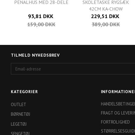
PENALHUS MED 28-DELE
SKOLETASKE RYGSÆK
42CM KA-CHOW
93,81 DKK
229,51 DKK
159,00 DKK
389,00 DKK
TILMELD NYHEDSBREV
Email-
adresse
KATEGORIER
INFORMATIONE
HANDELSBETINGE
OUTLET
FRAGT OG LEVERI
BØRNETØJ
FORTROLIGHED
LEGETØJ
STØRRELSESGUID
SENGETØJ