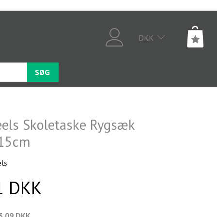
DKK
SØG
els Skoletaske Rygsæk
15cm
ls
1 DKK
3,09 DKK