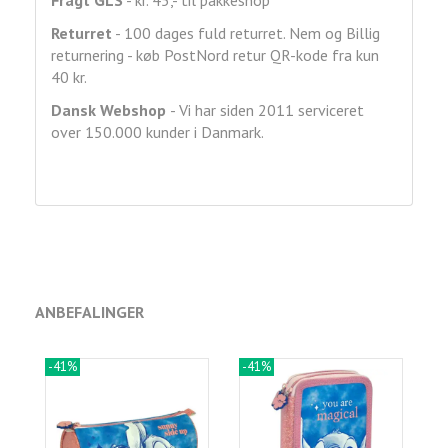
Fragt GLS
- kr. 45,- til pakkeshop
Returret
- 100 dages fuld returret. Nem og Billig
returnering - køb PostNord retur QR-kode fra kun
40 kr.
Dansk Webshop
- Vi har siden 2011 serviceret
over 150.000 kunder i Danmark.
ANBEFALINGER
-41%
-41%