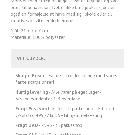
Motivet med Stitch og Angel giver et legende og sødt
præg til penalhuset. Det er ikke bare praktisk, det er
også en fornøjelse at have med sig i skole eller til
kreative aktiviteter derhjemme.
Mål: 21 x 7 x 7 cm
Materiale: 100% polyester
VI TILBYDER:
Skarpe Priser
- Få mere for dine penge med vores
faste skarpe priser!
Hurtig levering
- Alle varer på eget lager -
Afsendes indenfor 1-3 hverdage.
Fragt
PostNord
- kr. 35,- til pakkeshop - Fri fragt
v/køb for 499,- / kr. 55,- til hjemmelevering.
Fragt DAO
- kr. 45,- til pakkeshop