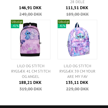
28 DELE
146,91 DKK
111,51 DKK
249,00 DKK
189,00 DKK
Udsolgt
Udsolgt
-41%
-41%
LILO OG STITCH
LILO OG STITCH
RYGSÆK 41 CM STITCH
RYGSÆK 39 CM YOUR
OG ANGEL
ARE MY FAV
188,21 DKK
135,11 DKK
319,00 DKK
229,00 DKK