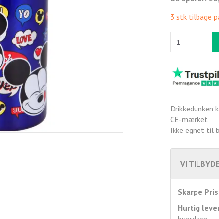
3 stk tilbage p
Drikkedunken 
CE-mærket
Ikke egnet til 
VI TILBYDE
Skarpe Pris
Hurtig leve
hverdage.