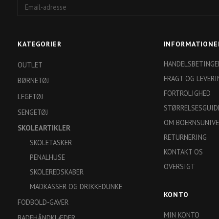
Email-
adresse
KATEGORIER
INFORMATIONE
HANDELSBETINGE
OUTLET
FRAGT OG LEVERI
BØRNETØJ
FORTROLIGHED
LEGETØJ
STØRRELSESGUID
SENGETØJ
OM BOERNSUNIVE
SKOLEARTIKLER
RETURNERING
SKOLETASKER
KONTAKT OS
PENALHUSE
OVERSIGT
SKOLEREDSKABER
MADKASSER OG DRIKKEDUNKE
KONTO
FODBOLD-GAVER
MIN KONTO
BADEHÅNDKLÆDER