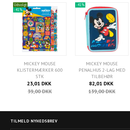
Udsolgt
-41%
-41%
MICKEY MOUSE
MICKEY MOUSE
KLISTERMÆRKER 600
PENALHUS 2-LAG MED
STK
TILBEHØR
23,01 DKK
82,01 DKK
39,00 DKK
139,00 DKK
TILMELD NYHEDSBREV