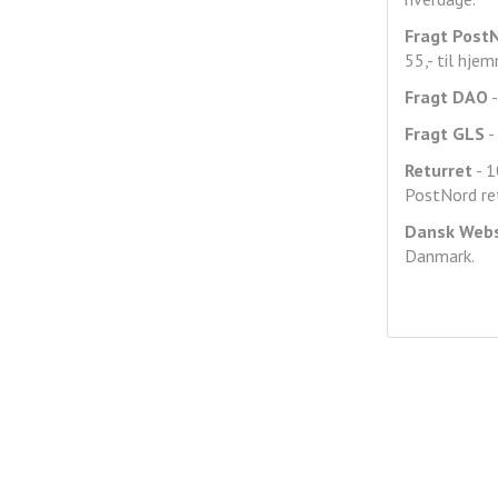
Fragt
Post
55,- til hje
Fragt DAO
-
Fragt GLS
- 
Returret
- 1
PostNord ret
Dansk Web
Danmark.