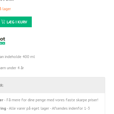
å lager
LÆG I KURV
kan indeholde 400 ml
børn under 4 år
R:
er
- Få mere for dine penge med vores faste skarpe priser!
ring
- Alle varer på eget lager - Afsendes indenfor 1-3