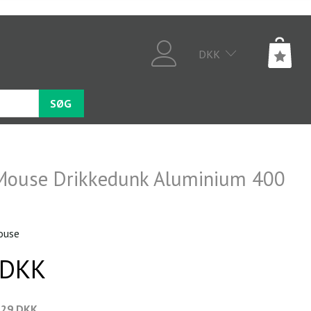
DKK
SØG
Mouse Drikkedunk Aluminium 400
ouse
 DKK
,29 DKK